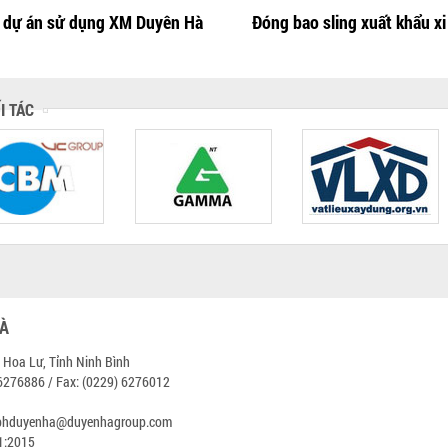
 dự án sử dụng XM Duyên Hà
Đóng bao sling xuất khẩu x
I TÁC
HÀ
 Hoa Lư, Tỉnh Ninh Bình
 6276886 / Fax: (0229) 6276012
bhduyenha@duyenhagroup.com
01:2015