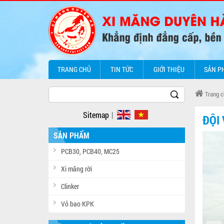
TRANG CHỦ
TIN TỨC
GIỚI THIỆU
SẢN P
Trang c
Sitemap
|
ĐỘI
SẢN PHẨM
PCB30, PCB40, MC25
Xi măng rời
Clinker
Vỏ bao KPK