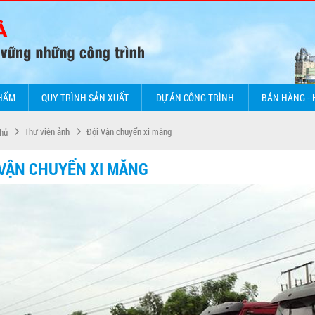
HẨM
QUY TRÌNH SẢN XUẤT
DỰ ÁN CÔNG TRÌNH
BÁN HÀNG -
Thư viện ảnh
Đội Vận chuyển xi măng
hủ
 VẬN CHUYỂN XI MĂNG