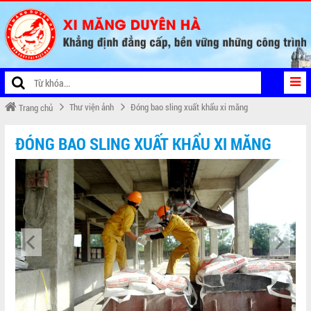
Thư viện ảnh
Đóng bao sling xuất khẩu xi măng
Trang chủ
ĐÓNG BAO SLING XUẤT KHẨU XI MĂNG